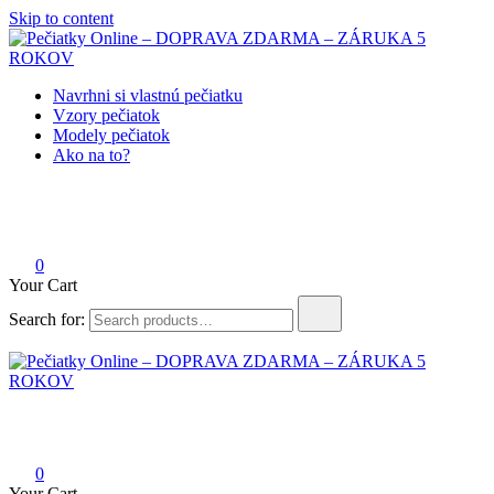
Skip to content
Navrhni si vlastnú pečiatku
Pečiatky Online – DOPRAVA
Vzory pečiatok
Modely pečiatok
ZDARMA – ZÁRUKA 5
Ako na to?
ROKOV
0
Your Cart
Search for:
Pečiatky Online – DOPRAVA ZDARMA – ZÁRUKA 5 ROKOV
0
Your Cart