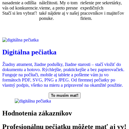
nasadenie a odlíšia
náležitosti. My o tom
riešenie pre sekretárky,
vás od konkurencie.
vieme, a preto presne
expedičných
Stačí si len vybrať!
také nájdete aj v našej
pracovníkov i majiteľov
ponuke.
firiem.
Digitálna pečiatka
Žiadny atrament, žiadne podušky, žiadne starosti – stačí vložiť do
dokumentu a hotovo. Rýchlejšie, praktickejšie a bez papierovačiek.
Funguje na počítači, mobile aj tablete a pošleme vám ju vo
formátoch PDF, SVG, PNG a JPEG. Od firemnej pečiatky po
vlastný podpis, všetko na mieru a pripravené na okamžité použitie.
To musím mať!
Hodnotenia zákazníkov
Profesionálnu pečiatku môžete mať aj vy!