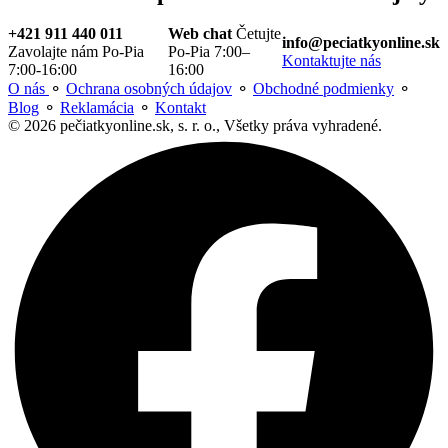
+421 911 440 011
Web chat
Četujte
info@peciatkyonline.sk
Zavolajte nám Po-Pia
Po-Pia 7:00–
Kontaktujte nás
7:00-16:00
16:00
O nás
⚬
Ochrana osobných údajov
⚬
Obchodné podmienky
⚬
Blog
⚬
Reklamácia
⚬
Kontakt
© 2026 pečiatkyonline.sk, s. r. o., Všetky práva vyhradené.