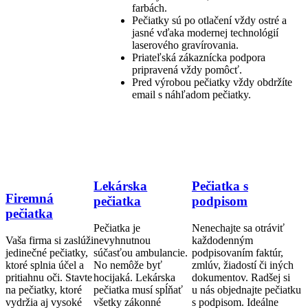
farbách.
Pečiatky sú po otlačení vždy ostré a
jasné vďaka modernej technológií
laserového gravírovania.
Priateľská zákaznícka podpora
pripravená vždy pomôcť.
Pred výrobou pečiatky vždy obdržíte
email s náhľadom pečiatky.
Lekárska
Pečiatka s
Firemná
pečiatka
podpisom
pečiatka
Pečiatka je
Nenechajte sa otráviť
Vaša firma si zaslúži
nevyhnutnou
každodenným
jedinečné pečiatky,
súčasťou ambulancie.
podpisovaním faktúr,
ktoré splnia účel a
No nemôže byť
zmlúv, žiadostí či iných
pritiahnu oči. Stavte
hocijaká. Lekárska
dokumentov. Radšej si
na pečiatky, ktoré
pečiatka musí spĺňať
u nás objednajte pečiatku
vydržia aj vysoké
všetky zákonné
s podpisom. Ideálne