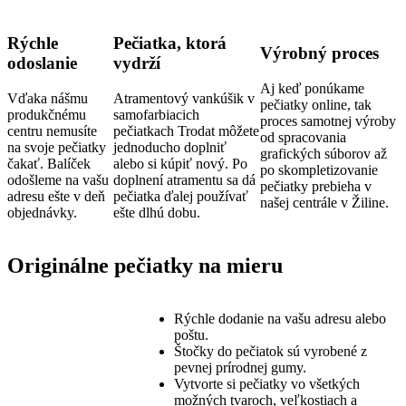
Rýchle
Pečiatka, ktorá
Výrobný proces
odoslanie
vydrží
Aj keď ponúkame
Vďaka nášmu
Atramentový vankúšik v
pečiatky online, tak
produkčnému
samofarbiacich
proces samotnej výroby
centru nemusíte
pečiatkach Trodat môžete
od spracovania
na svoje pečiatky
jednoducho doplniť
grafických súborov až
čakať. Balíček
alebo si kúpiť nový. Po
po skompletizovanie
odošleme na vašu
doplnení atramentu sa dá
pečiatky prebieha v
adresu ešte v deň
pečiatka ďalej používať
našej centrále v Žiline.
objednávky.
ešte dlhú dobu.
Originálne pečiatky na mieru
Rýchle dodanie na vašu adresu alebo
poštu.
Štočky do pečiatok sú vyrobené z
pevnej prírodnej gumy.
Vytvorte si pečiatky vo všetkých
možných tvaroch, veľkostiach a