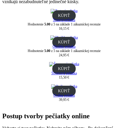
vznikajú nezabudnuteľné jedinečné kúsky.
KÚPIŤ
Textová pečiatka
Hodnotenie
5.00
z 5 na základe
1
zákazníckej recenzie
16,15
€
KÚPIŤ
Okrúhla pečiatka
Hodnotenie
5.00
z 5 na základe
1
zákazníckej recenzie
24,95
€
KÚPIŤ
Štvorcová pečiatka
15,50
€
KÚPIŤ
Oválna pečiatka
39,95
€
Postup tvorby pečiatky online