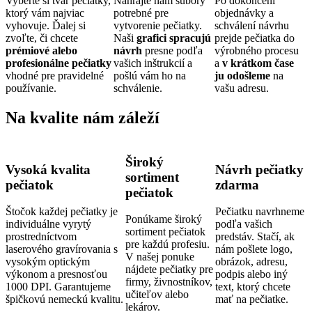
Vyberte si tvar pečiatky,
Nahrajte nám súbory
Po dokončení
ktorý vám najviac
potrebné pre
objednávky a
vyhovuje. Ďalej si
vytvorenie pečiatky.
schválení návrhu
zvoľte, či chcete
Naši
grafici spracujú
prejde pečiatka do
prémiové alebo
návrh
presne podľa
výrobného procesu
profesionálne pečiatky
vašich inštrukcií a
a
v krátkom čase
vhodné pre pravidelné
pošlú vám ho na
ju odošleme
na
používanie.
schválenie.
vašu adresu.
Na kvalite nám záleží
Široký
Vysoká kvalita
Návrh pečiatky
sortiment
pečiatok
zdarma
pečiatok
Štočok každej pečiatky je
Pečiatku navrhneme
Ponúkame široký
individuálne vyrytý
podľa vašich
sortiment pečiatok
prostredníctvom
predstáv. Stačí, ak
pre každú profesiu.
laserového gravírovania s
nám pošlete logo,
V našej ponuke
vysokým optickým
obrázok, adresu,
nájdete pečiatky pre
výkonom a presnosťou
podpis alebo iný
firmy, živnostníkov,
1000 DPI. Garantujeme
text, ktorý chcete
učiteľov alebo
špičkovú nemeckú kvalitu.
mať na pečiatke.
lekárov.