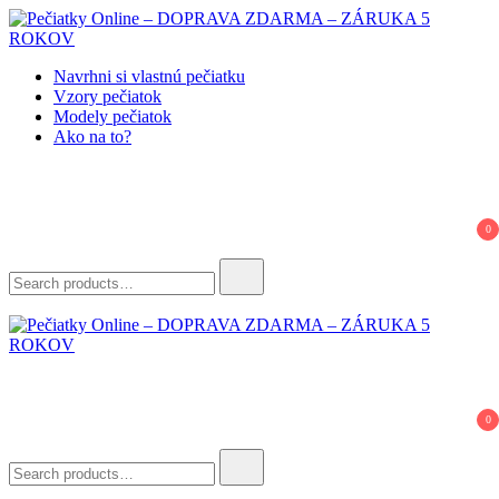
Skip
to
content
Pečiatky Online – DOPRAVA ZDARMA – ZÁRUKA 5 ROKOV
Navrhni si vlastnú pečiatku
Vzory pečiatok
Modely pečiatok
Ako na to?
0
Search
for:
Pečiatky Online – DOPRAVA ZDARMA – ZÁRUKA 5 ROKOV
0
Search
for: