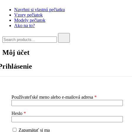
Navrhni si vlastnú pečiatku
Vzory pečiatok
Modely pečiatok
Ako na to?
Search
for:
Môj účet
Prihlásenie
Používateľské meno alebo e-mailová adresa
*
Heslo
*
Zapamätať si ma