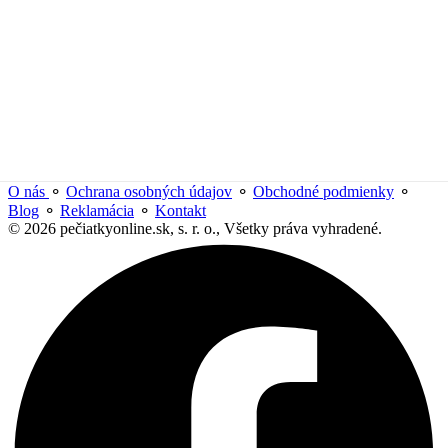
O nás
⚬
Ochrana osobných údajov
⚬
Obchodné podmienky
⚬
Blog
⚬
Reklamácia
⚬
Kontakt
© 2026 pečiatkyonline.sk, s. r. o., Všetky práva vyhradené.